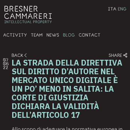
ITA
ENG
ACTIVITY
TEAM
NEWS
BLOG
CONTACT
BACK
SHARE
LA STRADA DELLA DIRETTIVA
07
06
22
SUL DIRITTO D’AUTORE NEL
MERCATO UNICO DIGITALE È
UN PO’ MENO IN SALITA: LA
CORTE DI GIUSTIZIA
DICHIARA LA VALIDITÀ
DELL’ARTICOLO 17
Allo scopo di adeguare la normativa europea in