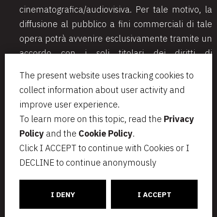
cinematografica/audiovisiva. Per tale motivo, la
diffusione al pubblico a fini commerciali di tale
opera potrà avvenire esclusivamente tramite un
accordo con i soli titolari dei diritti di
sfruttamento sull’opera stessa.
The present website uses tracking cookies to
collect information about user activity and
improve user experience.
To learn more on this topic, read the
Privacy
Via Aurelio Saffi, 23
segreteria@bcip.it
Policy
and the
Cookie Policy
.
20123 Milano
+ 39 02 49 46 8776
Click I ACCEPT to continue with Cookies or I
VAT IT07797470965
Privacy
Legal notes
DECLINE to continue anonymously
Cookie Policy
Informativa per i candidati
C
ONNECT
CT
I DENY
I ACCEPT
Insurance: Tokiomarine HCC – N. HCC19-W0035914 – Ceiling Euro
1.000.000