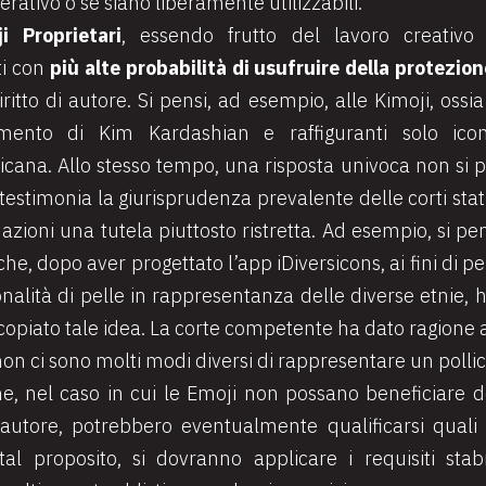
rativo o se siano liberamente utilizzabili.
i Proprietari
, essendo frutto del lavoro creativo d
ti con
più alte probabilità di usufruire della protezio
iritto di autore. Si pensi, ad esempio, alle Kimoji, ossi
imento di Kim Kardashian e raffiguranti solo ico
icana. Allo stesso tempo, una risposta univoca non si
 testimonia la giurisprudenza prevalente delle corti stat
zioni una tutela piuttosto ristretta. Ad esempio, si pe
e, dopo aver progettato l’app iDiversicons, ai fini di pe
nalità di pelle in rappresentanza delle diverse etnie, ha
opiato tale idea. La corte competente ha dato ragione a
n ci sono molti modi diversi di rappresentare un pollice
he, nel caso in cui le Emoji non possano beneficiare d
d’autore, potrebbero eventualmente qualificarsi quali
tal proposito, si dovranno applicare i requisiti stab