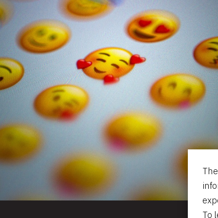
The
inf
exp
To 