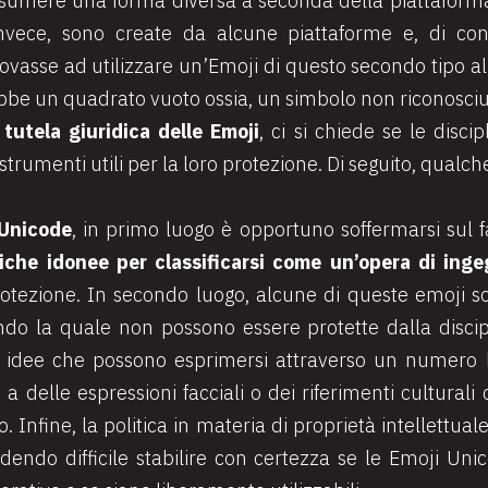
assumere una forma diversa a seconda della piattaforma 
invece, sono create da alcune piattaforme e, di co
provasse ad utilizzare un’Emoji di questo secondo tipo al
ebbe un quadrato vuoto ossia, un simbolo non riconosciu
a
tutela giuridica delle Emoji
, ci si chiede se le disci
strumenti utili per la loro protezione. Di seguito, qualc
 Unicode
, in primo luogo è opportuno soffermarsi sul 
iche idonee per classificarsi come un’opera di ing
rotezione. In secondo luogo, alcune di queste emoji s
ndo la quale non possono essere protette dalla discip
le idee che possono esprimersi attraverso un numero li
 delle espressioni facciali o dei riferimenti cultura
o. Infine, la politica in materia di proprietà intellettu
ndendo difficile stabilire con certezza se le Emoji Uni