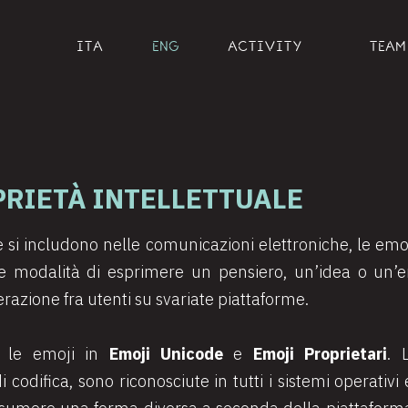
ITA
ENG
ACTIVITY
TEAM
PRIETÀ INTELLETTUALE
e si includono nelle comunicazioni elettroniche, le emo
e modalità di esprimere un pensiero, un’idea o un’em
terazione fra utenti su svariate piattaforme.
re le emoji in
Emoji Unicode
e
Emoji Proprietari
. 
codifica, sono riconosciute in tutti i sistemi operativi 