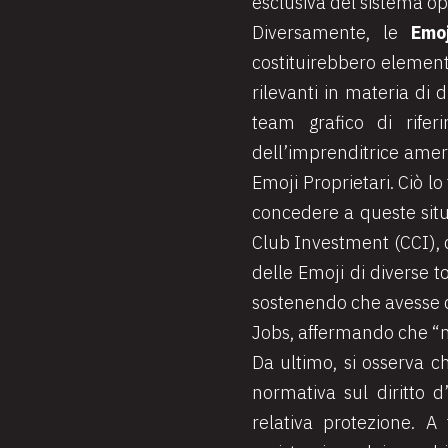
esclusiva del sistema ope
Diversamente, le
Emoj
costituirebbero elemen
rilevanti in materia di d
team grafico di rifer
dell’imprenditrice amer
Emoji Proprietari. Ciò lo
concedere a queste situa
Club Investment (CCI), ch
delle Emoji di diverse to
sostenendo che avesse c
Jobs, affermando che “no
Da ultimo, si osserva c
normativa sul diritto 
relativa protezione. A 