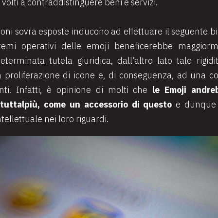
volti a contraddistinguere beni e servizi.
ioni sovra esposte inducono ad effettuare il seguente 
istemi operativi delle emoji beneficerebbe maggior
eterminata tutela giuridica, dall’altro lato tale rig
 proliferazione di icone e, di conseguenza, ad una co
ti. Infatti, è opinione di molti che
le Emoji andreb
tuttalpiù, come un accessorio di questo
e dunque 
ellettuale nei loro riguardi.