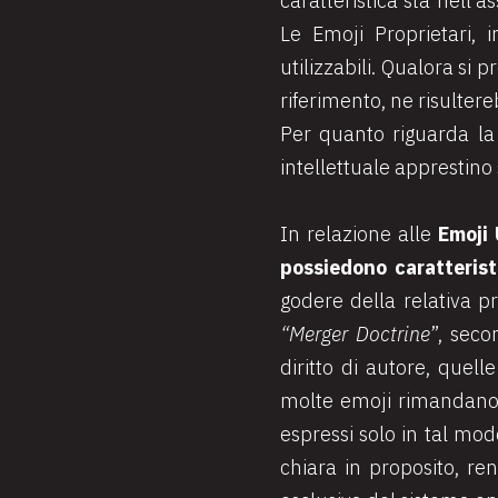
caratteristica sta nell’
Le Emoji Proprietari, 
utilizzabili. Qualora si 
riferimento, ne risulter
Per quanto riguarda l
intellettuale apprestino 
In relazione alle
Emoji
possiedono caratterist
godere della relativa p
“Merger Doctrine
”, seco
diritto di autore, quel
molte emoji rimandano a
espressi solo in tal mod
chiara in proposito, re