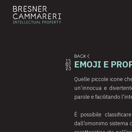
BACK
EMOJI E PRO
15
07
23
Quelle piccole icone ch
un’innocua e divertent
parole e facilitando l’in
È possibile classifica
dall’omonimo sistema di 