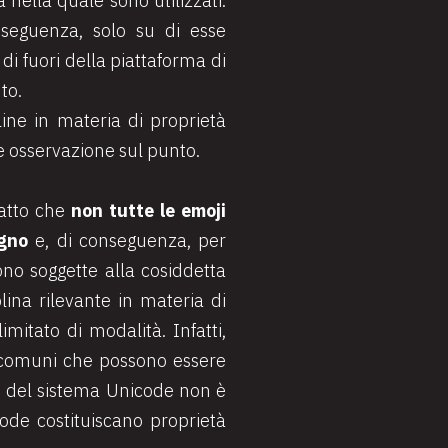
nella quale sono utilizzati.
nseguenza, solo su di esse
 di fuori della piattaforma di
to.
pline in materia di proprietà
he osservazione sul punto.
fatto che
non tutte le emoji
egno
e, di conseguenza, per
ono soggette alla cosiddetta
lina rilevante in materia di
mitato di modalità. Infatti,
li comuni che possono essere
ale del sistema Unicode non è
code costituiscano proprietà