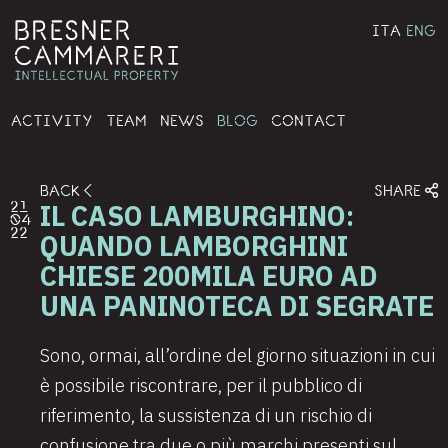
ITA
ENG
ACTIVITY
TEAM
NEWS
BLOG
CONTACT
BACK
SHARE
IL CASO LAMBURGHINO:
21
04
22
QUANDO LAMBORGHINI
CHIESE 200MILA EURO AD
UNA PANINOTECA DI SEGRATE
Sono, ormai, all’ordine del giorno situazioni in cui
è possibile riscontrare, per il pubblico di
riferimento, la sussistenza di un rischio di
confusione tra due o più marchi presenti sul