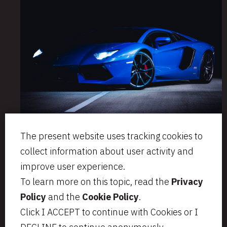
The present website uses tracking cookies to
collect information about user activity and
improve user experience.
To learn more on this topic, read the
Privacy
Via Aurelio Saffi, 23
segreteria@bcip.it
Policy
and the
Cookie Policy
.
20123 Milano
+ 39 02 49 46 8776
Click I ACCEPT to continue with Cookies or I
VAT IT07797470965
Privacy
Legal notes