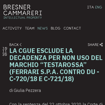
ITA
ENG
ACTIVITY
TEAM
NEWS
BLOG
CONTACT
BACK
SHARE
LA CGUE ESCLUDE LA
10
11
20
DECADENZA PER NON USO DEL
MARCHIO “TESTAROSSA”
(FERRARI S.P.A. CONTRO DU -
C-720/18 E C-721/18)
di Giulia Pezzera
Con la sentenza del 22 ottobre 2020 la Corte di