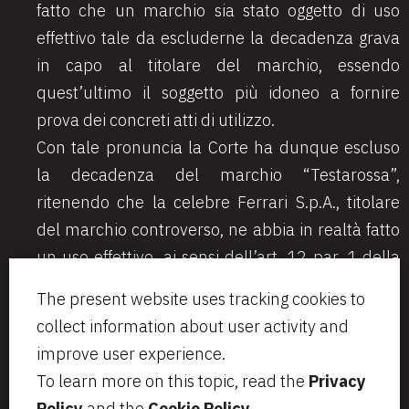
fatto che un marchio sia stato oggetto di uso
effettivo tale da escluderne la decadenza grava
in capo al titolare del marchio, essendo
quest’ultimo il soggetto più idoneo a fornire
prova dei concreti atti di utilizzo.
Con tale pronuncia la Corte ha dunque escluso
la decadenza del marchio “Testarossa”,
ritenendo che la celebre Ferrari S.p.A., titolare
del marchio controverso, ne abbia in realtà fatto
un uso effettivo, ai sensi dell’art. 12 par. 1 della
direttiva 2008/95.
The present website uses tracking cookies to
collect information about user activity and
improve user experience.
To learn more on this topic, read the
Privacy
Via Aurelio Saffi, 23
segreteria@bcip.it
Policy
and the
Cookie Policy
.