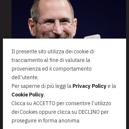
Il presente sito utilizza dei cookie di
tracciamento al fine di valutare la
provenienza ed il comportamento
dell'utente.
Per saperne di più leggi la
Privacy Policy
e la
Cookie Policy
.
Via Aurelio Saffi, 23
segreteria@bcip.it
Clicca su ACCETTO per consentire l'utilizzo
20123 Milano
+ 39 02 49 46 8776
dei Cookies oppure clicca su DECLINO per
VAT IT07797470965
Privacy
Note legali
proseguire in forma anonima
Cookie Policy
Informativa per i candidati