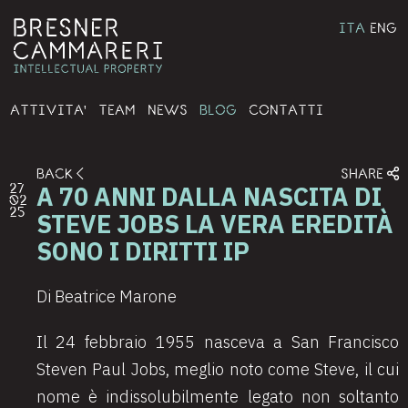
ITA
ENG
ATTIVITA'
TEAM
NEWS
BLOG
CONTATTI
BACK
SHARE
A 70 ANNI DALLA NASCITA DI
27
02
25
STEVE JOBS LA VERA EREDITÀ
SONO I DIRITTI IP
Di Beatrice Marone
Il 24 febbraio 1955 nasceva a San Francisco
Steven Paul Jobs, meglio noto come Steve, il cui
nome è indissolubilmente legato non soltanto