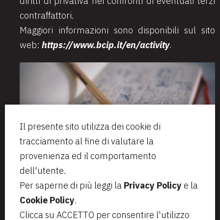
diritti di privativa nei confronti di eventuali terzi
contraffattori.
Maggiori informazioni sono disponibili sul sito
web:
https://www.bcip.it/en/activity
.
Il presente sito utilizza dei cookie di
tracciamento al fine di valutare la
provenienza ed il comportamento
dell'utente.
Per saperne di più leggi la
Privacy Policy
e la
Cookie Policy
.
Via Aurelio Saffi, 23
segreteria@bcip.it
Clicca su ACCETTO per consentire l'utilizzo
20123 Milano
+ 39 02 49 46 8776