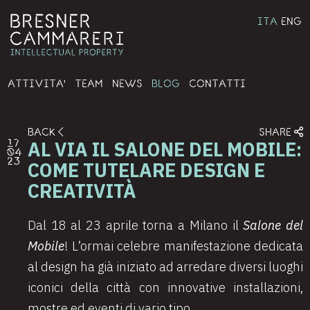
ITA
ENG
ATTIVITA'
TEAM
NEWS
BLOG
CONTATTI
BACK
SHARE
AL VIA IL SALONE DEL MOBILE:
17
04
23
COME TUTELARE DESIGN E
CREATIVITÀ
Dal 18 al 23 aprile torna a Milano il
Salone del
Mobile
! L’ormai celebre manifestazione dedicata
al design ha già iniziato ad arredare diversi luoghi
iconici della città con innovative installazioni,
mostre ed eventi di vario tipo.