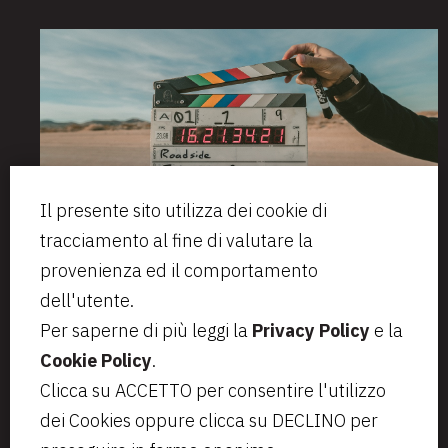
Il presente sito utilizza dei cookie di
tracciamento al fine di valutare la
provenienza ed il comportamento
dell'utente.
Per saperne di più leggi la
Privacy Policy
e la
Cookie Policy
.
Via Aurelio Saffi, 23
segreteria@bcip.it
Clicca su ACCETTO per consentire l'utilizzo
20123 Milano
+ 39 02 49 46 8776
dei Cookies oppure clicca su DECLINO per
VAT IT07797470965
Privacy
Note legali