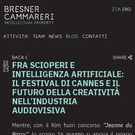
ITA
ENG
ATTIVITA'
TEAM
NEWS
BLOG
CONTATTI
BACK
SHARE
FRA SCIOPERI E
22
05
23
INTELLIGENZA ARTIFICIALE:
IL FESTIVAL DI CANNES E IL
FUTURO DELLA CREATIVITÀ
NELL’INDUSTRIA
AUDIOVISIVA
Mentre, con il film fuori concorso
“Jeanne du
Barry”
, lo scorso 16 maggio si apriva il sipario