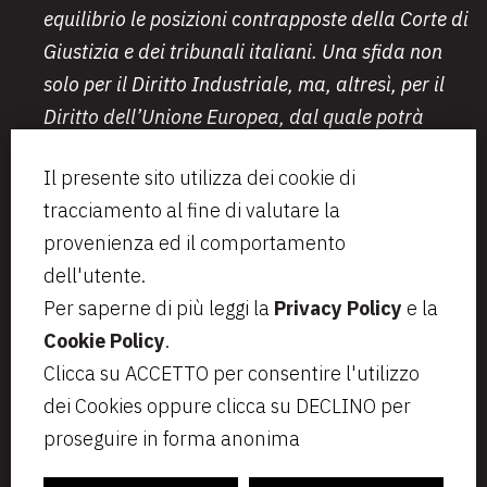
equilibrio le posizioni contrapposte della Corte di
Giustizia e dei tribunali italiani. Una sfida non
solo per il Diritto Industriale, ma, altresì, per il
Diritto dell’Unione Europea, dal quale potrà
certamente scaturire un dibattito, anche
Il presente sito utilizza dei cookie di
dottrinale, ricco di spunti.
tracciamento al fine di valutare la
provenienza ed il comportamento
dell'utente.
Per saperne di più leggi la
Privacy Policy
e la
Cookie Policy
.
Via Aurelio Saffi, 23
segreteria@bcip.it
Clicca su ACCETTO per consentire l'utilizzo
20123 Milano
+ 39 02 49 46 8776
dei Cookies oppure clicca su DECLINO per
VAT IT07797470965
Privacy
Note legali
proseguire in forma anonima
Cookie Policy
Informativa per i candidati