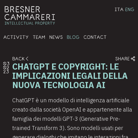
ITA
ENG
ACTIVITY
TEAM
NEWS
BLOG
CONTACT
BACK
SHARE
CHATGPT E COPYRIGHT: LE
03
02
23
IMPLICAZIONI LEGALI DELLA
NUOVA TECNOLOGIA AI
ChatGPT è un modello di intelligenza artificiale
creato dalla società OpenAI e appartenente alla
famiglia dei modelli GPT-3 (Generative Pre-
trained Transform 3). Sono modelli usati per
generare dialoghi che imitano le interazioni fra