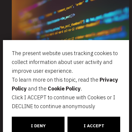
The present website uses tracking cookies to
collect information about user activity and
improve user experience.
To learn more on this topic, read the
Privacy
Via Aurelio Saffi, 23
segreteria@bcip.it
Policy
and the
Cookie Policy
.
20123 Milano
+ 39 02 49 46 8776
Click I ACCEPT to continue with Cookies or I
VAT IT07797470965
Privacy
Legal notes
DECLINE to continue anonymously
Cookie Policy
Informativa per i candidati
C
ONNECT
CT
I DENY
I ACCEPT