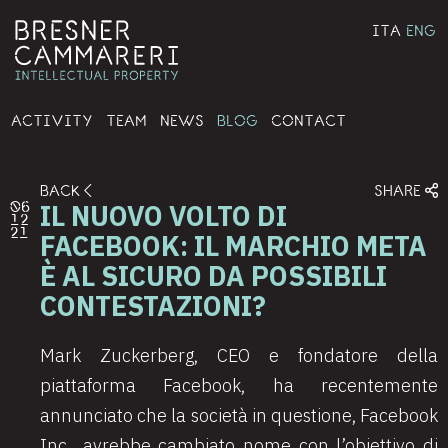
ITA
ENG
ACTIVITY
TEAM
NEWS
BLOG
CONTACT
BACK
SHARE
IL NUOVO VOLTO DI
06
12
21
FACEBOOK: IL MARCHIO META
È AL SICURO DA POSSIBILI
CONTESTAZIONI?
Mark Zuckerberg, CEO e fondatore della
piattaforma Facebook, ha recentemente
annunciato che la società in questione, Facebook
Inc., avrebbe cambiato nome con l’obiettivo di