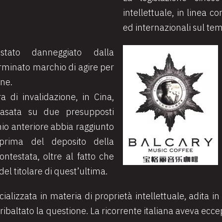
intellettuale, in linea co
ed internazionali sul t
stato danneggiato dalla
erminato marchio di agire per
one.
a di invalidazione, in Cina,
basata su due presupposti
hio anteriore abbia raggiunto
prima del deposito della
testata, oltre al fatto che
el titolare di quest’ultima.
ializzata in materia di proprietà intellettuale, adita i
baltato la questione. La ricorrente italiana aveva eccepi