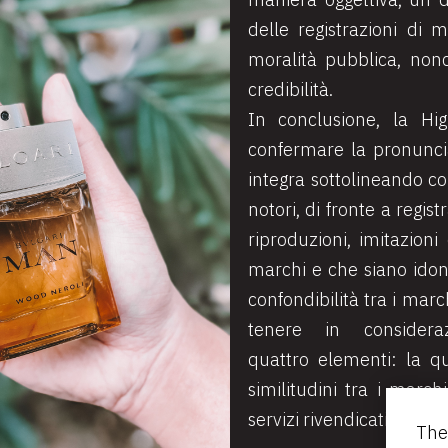
delle registrazioni di m
moralità pubblica, nonc
credibilità.
In conclusione, la Hig
confermare la pronuncia
integra sottolineando c
notori, di fronte a regis
riproduzioni, imitazioni
marchi e che siano idon
confondibilità tra i mar
tenere in consideraz
quattro elementi: la qu
similitudini tra i march
servizi rivendicati e i co
The