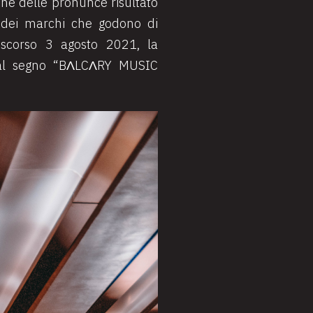
one delle pronunce risultato
a dei marchi che godono di
o scorso 3 agosto 2021, la
a al segno “BɅLCɅRY MUSIC