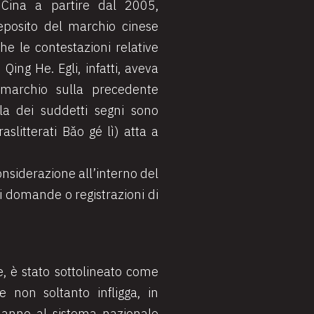
 Cina a partire dal 2005,
eposito del marchio cinese
he le contestazioni relative
Qing He. Egli, infatti, aveva
 marchio sulla precedente
la dei suddetti segni sono
traslitterati Bǎo gé lì) atta a
onsiderazione all’interno del
 di domande o registrazioni di
ce, è stato sottolineato come
e non soltanto infligga, in
danno al sistema nazionale