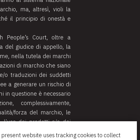
archio, ma, altresì, violi la
hé il principio di onestà e
h People’s Court, oltre a
 del giudice di appello, la
ome, nella tutela dei marchi
trazioni di marchio che siano
 e/o traduzioni dei suddetti
ee a generare un rischio di
chi in questione è necessario
ione, complessivamente,
alità/forza del marchio, le
i, l’uso dei prodotti e/o dei
nsumatori di riferimento.
 present website uses tracking cookies to collect