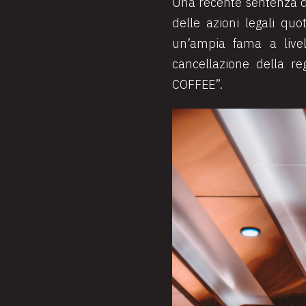
Una recente sentenza de
delle azioni legali qu
un’ampia fama a livell
cancellazione della r
COFFEE”.