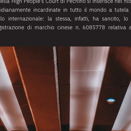
lla High People’s Court di Pechino si inserisce nel fil
otidianamente incardinate in tutto il mondo a tutel
o internazionale: la stessa, infatti, ha sancito, l
egistrazione di marchio cinese n. 6085778 relativ