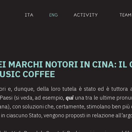
ITA
ENG
ACTIVITY
TEAM
EI MARCHI NOTORI IN CINA: IL
MUSIC COFFEE
ri e, dunque, della loro tutela è stato ed è tuttora 
i Paesi (si veda, ad esempio,
qui
una tra le ultime pronu
iana), con soluzioni che, certamente, stimolano ben più 
, in ciascuno Stato, vengono proposti in relazione all’ar