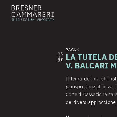
BACK
LA TUTELA D
15
11
21
V. BALCARI 
Il tema dei marchi noto
giurisprudenziali in var
Corte di Cassazione ital
dei diversi approcci che