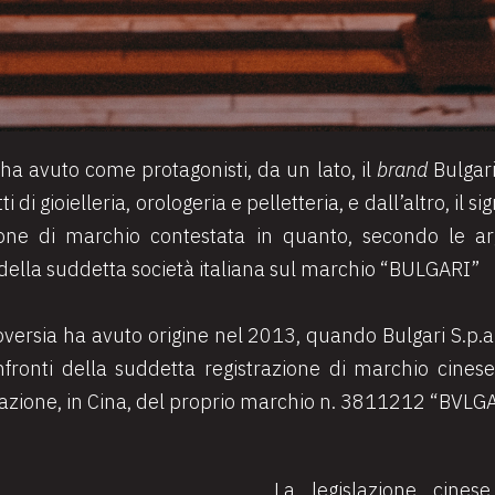
ha avuto come protagonisti, da un lato, il
brand
Bulgari
 di gioielleria, orologeria e pelletteria, e dall’altro, il si
azione di marchio contestata in quanto, secondo le a
tti della suddetta società italiana sul marchio “BULGARI”
troversia ha avuto origine nel 2013, quando Bulgari S.p
nfronti della suddetta registrazione di marchio cines
strazione, in Cina, del proprio marchio n. 3811212 “BVLG
La legislazione cines