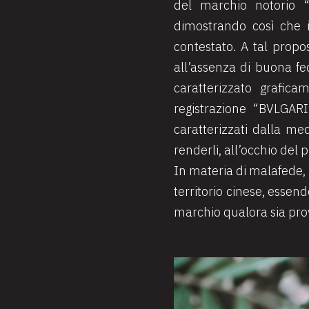
del marchio notorio “
dimostrando così che i
contestato. A tal propo
all’assenza di buona fed
caratterizzato grafic
registrazione “BVLGARI
caratterizzati dalla me
renderli, all’occhio del 
In materia di malafede, 
territorio cinese, essend
marchio qualora sia prov