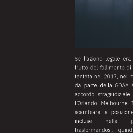
Se l’azione legale era
frutto del fallimento d
tentata nel 2017, nel 
da parte della GOAA è
accordo stragiudizial
l’Orlando Melbourne I
scambiare la posizion
incluse nella pr
trasformandosi, quin