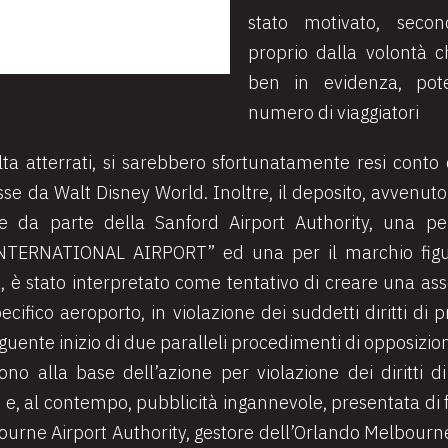
stato motivato, second
proprio dalla volontà ch
ben in evidenza, pot
numero di viaggiatori
olta atterrati, si sarebbero sfortunatamente resi conto
asse da Walt Disney World. Inoltre, il deposito, avven
se da parte della Sanford Airport Authority, una p
RNATIONAL AIRPORT” ed una per il marchio figurat
a
, è stato interpretato come tentativo di creare una as
cifico aeroporto, in violazione dei suddetti diritti di pri
guente inizio di due paralleli procedimenti di opposizione
no alla base dell’azione per violazione dei diritti d
 e, al contempo, pubblicità ingannevole, presentata di 
ourne Airport Authority, gestore dell’Orlando Melbourne