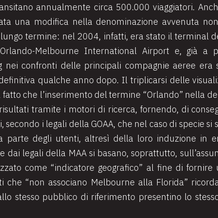
transitano annualmente circa 500.000 viaggiatori. Anc
icata una modifica nella denominazione avvenuta no
 lungo termine: nel 2004, infatti, era stato il terminal d
Orlando-Melbourne International Airport e, già a p
nei confronti delle principali compagnie aeree era s
definitiva qualche anno dopo. Il triplicarsi delle visuali
al fatto che l’inserimento del termine “Orlando” nella 
risultati tramite i motori di ricerca, fornendo, di conse
, secondo i legali della GOAA, che nel caso di specie si 
a parte degli utenti, altresì della loro induzione in e
 dai legali della MAA si basano, soprattutto, sull’assu
lizzato come “indicatore geografico” al fine di fornire 
ati che “non associano Melbourne alla Florida” ricorda
allo stesso pubblico di riferimento presentino lo stes