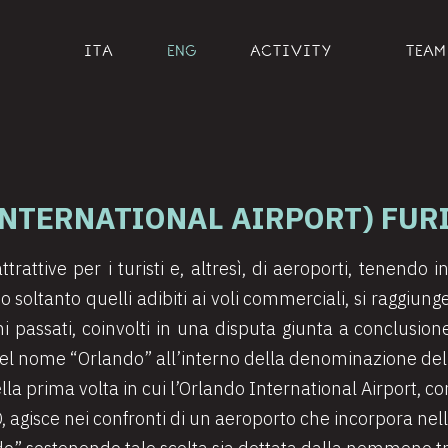
ITA
ENG
ACTIVITY
TEAM
INTERNATIONAL AIRPORT) FUR
ttrattive per i turisti e, altresì, di aeroporti, tenendo 
 soltanto quelli adibiti ai voli commerciali, si raggiung
nni passati, coinvolti in una disputa giunta a conclusi
 del nome “Orlando” all’interno della denominazione dell
della prima volta in cui l’Orlando International Airport, co
CO, agisce nei confronti di un aeroporto che incorpora ne