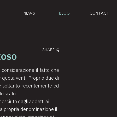
NEWS
BLOG
CONTACT
SHARE
IOSO
in considerazione il fatto che
e quota venti. Proprio due di
one soltanto recentemente ed
o scalo.
nosciuto dagli addetti ai
lla propria denominazione il