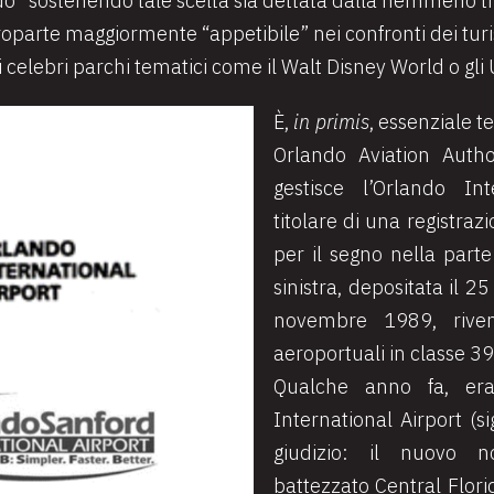
do” sostenendo tale scelta sia dettata dalla nemmeno tr
roparte maggiormente “appetibile” nei confronti dei turis
 celebri parchi tematici come il Walt Disney World o gli 
È,
in primis
, essenziale t
Orlando Aviation Autho
gestisce l’Orlando Inte
titolare di una registra
per il segno nella part
sinistra
, depositata il 25
novembre 1989, rivend
aeroportuali in classe 39
Qualche anno fa, era
International Airport (s
giudizio: il nuovo 
battezzato Central Flori