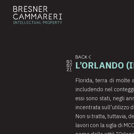
BACK
L’ORLANDO (
01
07
21
Florida, terra di molte a
includendo nel conteggio
essi sono stati, negli a
incentrata sull’utilizzo
Non si tratta, tuttavia, 
lavori con la sigla di M