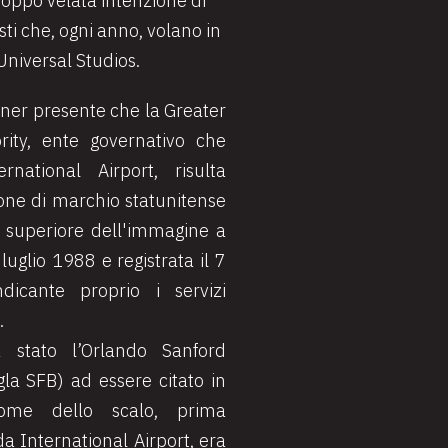
oppo velata intenzione di
ti che, ogni anno, volano in
Universal Studios.
ener presente che la Greater
rity, ente governativo che
rnational Airport, risulta
zione di marchio statunitense
e superiore dell'immagine a
 luglio 1988 e registrata il 7
icante proprio i servizi
.
 stato l’Orlando Sanford
igla SFB) ad essere citato in
nome dello scalo, prima
da International Airport, era