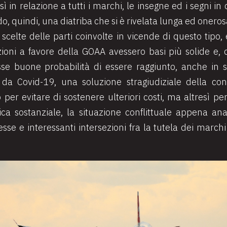
ì in relazione a tutti i marchi, le insegne ed i segni in
, quindi, una diatriba che si è rivelata lunga ed oneros
 scelte delle parti coinvolte in vicende di questo tipo
ni a favore della GOAA avessero basi più solide e, qu
sse buone probabilità di essere raggiunto, anche in se
a Covid-19, una soluzione stragiudiziale della contr
to per evitare di sostenere ulteriori costi, ma altresì
ottica sostanziale, la situazione conflittuale appena a
e e interessanti intersezioni fra la tutela dei marchi