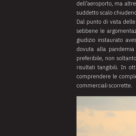
dell’aeroporto, ma altres
suddetto scalo chiudendo
Dal punto di vista delle
sebbene le argomentazio
giudizio instaurato ave
dovuta alla pandemia d
preferibile, non soltan
risultati tangibili. In 
comprendere le compless
commerciali scorrette.