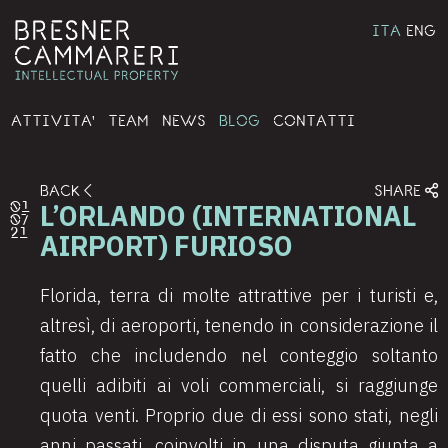
ITA
ENG
ATTIVITA'
TEAM
NEWS
BLOG
CONTATTI
BACK
SHARE
L’ORLANDO (INTERNATIONAL
01
07
21
AIRPORT) FURIOSO
Florida, terra di molte attrattive per i turisti e,
altresì, di aeroporti, tenendo in considerazione il
fatto che includendo nel conteggio soltanto
quelli adibiti ai voli commerciali, si raggiunge
quota venti. Proprio due di essi sono stati, negli
anni passati, coinvolti in una disputa giunta a