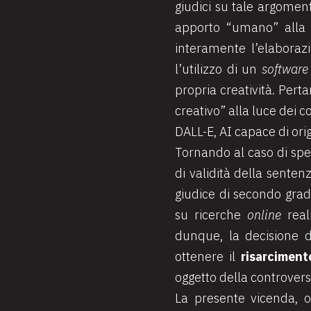
giudici su tale argomen
apporto “umano” alla 
interamente l’elaboraz
l’utilizzo di un
softwar
propria creatività. Pert
creativo” alla luce dei co
DALL-E, AI capace di orig
Tornando al caso di speci
di validità della senten
giudice di secondo grad
su ricerche
online
rea
dunque, la decisione de
ottenere il
risarciment
oggetto della controvers
La presente vicenda, o