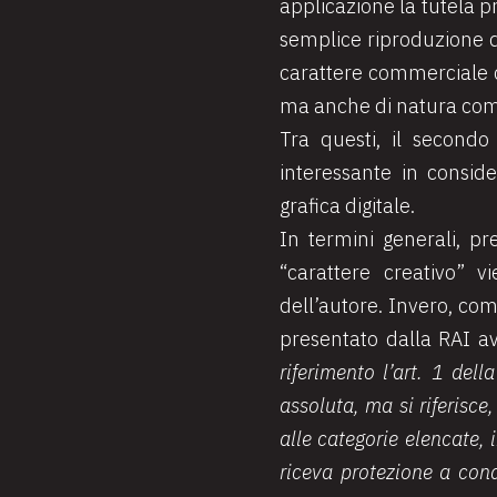
applicazione la tutela p
semplice riproduzione di
carattere commerciale d
ma anche di natura comm
Tra questi, il second
interessante in consid
grafica digitale.
In termini generali, pr
“carattere creativo” v
dell’autore. Invero, co
presentato dalla RAI a
riferimento l’art. 1 del
assoluta, ma si riferisce
alle categorie elencate, 
riceva protezione a cond