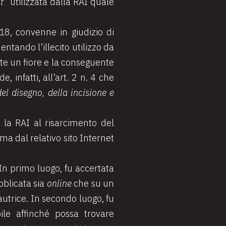
t
” utilizzata dalla RAI quale
018, convenne in giudizio di
entando l’illecito utilizzo da
nte un fiore e la conseguente
 infatti, all’art. 2 n. 4 che
 del disegno, della incisione e
o la RAI al risarcimento del
a dal relativo sito Internet
 In primo luogo, fu accertata
ubblicata sia
online
che su un
autrice. In secondo luogo, fu
bile affinché possa trovare