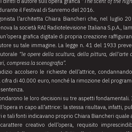
 diritti d’autore sull’opera grafica “
The scent of the nigh
durante il Festival di Sanremo del 2016.
nista l’architetta Chiara Biancheri che, nel luglio 2
nova la società RAI Radiotelevisione Italiana S.p.A., lam
 un’opera grafica digitale di propria creazione raffigura
autore su tale immagine. La legge n. 41 del 1933 prevede,
autorale
“le opere della scultura, della pittura, dell'arte
lari, compresa la scenografia”.
udizio accolsero le richieste dell’attrice, condannand
 cifra di 40.000 euro, nonché la rimozione del programm
 sentenza.
 fondarono le loro decisioni su tre aspetti fondamentali.
l’opera in capo all’attrice: la stessa risultava, infatti, p
 e tali fonti indicavano proprio Chiara Biancheri quale 
 carattere creativo dell’opera, requisito imprescindi