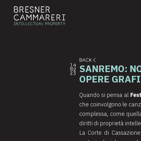
BACK
SANREMO: NO
14
02
23
OPERE GRAFI
Quando si pensa al
Fes
che coinvolgono le canzo
complessa, come quella d
diritti di proprietà intell
La Corte di Cassazione