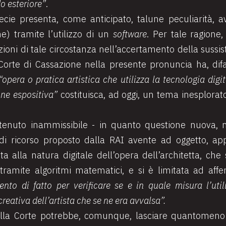
o esteriore”
.
specie presenta, come anticipato, talune peculiarità,
he) tramite l’utilizzo di un
software
. Per tale ragione
ioni di tale circostanza nell’accertamento della sussis
Corte di Cassazione nella presente pronuncia ha, difa
“opera o pratica artistica che utilizza la tecnologia dig
one espositiva”
costituisca, ad oggi, un tema inesplorat
ritenuto inammissibile - in quanto questione nuova, 
di ricorso proposto dalla RAI avente ad oggetto, app
ta alla natura digitale dell’opera dell’architetta, che
tramite algoritmi matematici, e si è limitata ad af
nto di fatto per verificare se e in quale misura l’uti
reativa dell’artista che se ne era avvalsa”.
lla Corte potrebbe, comunque, lasciare quantomeno 