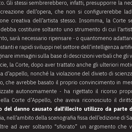
to. Gli stessi sembrerebbero, infatti, presupporre la 
creazione dell’opera, che non si configurerebbe la
ione creativa dell’artista stesso. Insomma, la Corte
e
debba costituire soltanto uno strumento di cui l’artis
anto, sarà necessario ripensare - o quantomeno adattare 
stanti e rapidi sviluppi nel settore dell’intelligenza artif
inare immagini sulla base di descrizioni verbali che gli 
e, la Corte, dopo aver trattato anche gli ulteriori motivi
za d’appello, nonché la violazione del divieto di scienz
o, che avrebbe basato il proprio convincimento in meri
lizzate autonomamente - ha rigettato il ricorso pro
lla Corte d’Appello, che aveva riconosciuto il diritt
o del danno causato dall’illecito utilizzo da parte 
ia, nell’ambito della scenografia fissa dell’edizione di
ltre ad aver soltanto “sfiorato” un argomento che ve