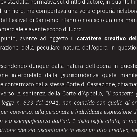
revista dalla normativa sul diritto d’autore, in quanto 
 un fiore, ma comportava una vera e propria rielaborazi
el Festival di Sanremo, ritenuto non solo un una manif
erciale e avente scopo di lucro.
o punto, avente ad oggetto il
carattere creativo del
erazione della peculiare natura dell’opera in questio
escindendo dunque dalla natura dell’opera in question
iene interpretato dalla giurisprudenza quale manife
me confermato dalla stessa Corte di Cassazione, chiamat
vverso la sentenza della Corte d’Appello,
“il concetto 
la legge n. 633 del 1941, non coincide con quello di cr
, per converso, alla personale e individuale espressione 
in via esemplificativa dall’art. 1 della legge citata, di 
izione che sia riscontrabile in essa un atto creativo, s