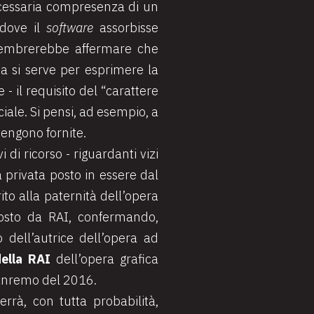
necessaria compresenza di un
ddove il
software
assorbisse
 sembrerebbe affermare che
ta si serve per esprimere la
- il requisito del “carattere
iciale. Si pensi, ad esempio, a
vengono fornite.
 di ricorso - riguardanti vizi
a privata posto in essere dal
to alla paternità dell’opera
posto da RAI, confermando,
o dell’autrice dell’opera ad
della RAI
dell’opera grafica
 Sanremo del 2016.
rrà, con tutta probabilità,