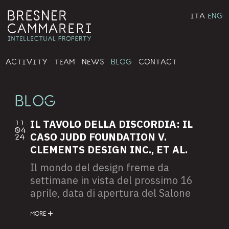
ITA
ENG
ACTIVITY
TEAM
NEWS
BLOG
CONTACT
BLOG
IL TAVOLO DELLA DISCORDIA: IL
11
04
CASO JUDD FOUNDATION V.
24
CLEMENTS DESIGN INC., ET AL.
Il mondo del design freme da
settimane in vista del prossimo 16
aprile, data di apertura del Salone
Internazionale del Mobile che
MORE
raccoglierà a Milano esperti ed