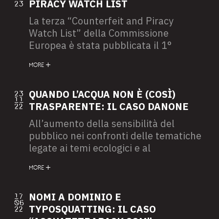
programmi si servono del Natural
PIRACY WATCH LIST
23
Language Processing (NLP), il cui
La terza “Counterfeit and Piracy
impiego è previsto principalmente per
Watch List” della Commissione
fornire assistenza online ai clienti in
Europea è stata pubblicata il 1°
diverse piattaforme.
dicembre 2022, e si occupa di elencare
MORE
i siti web e i mercati fisici al di fuori
dell'UE che sono coinvolti, facilitano o
traggono vantaggio dalla
QUANDO L’ACQUA NON È (COSÌ)
23
11
contraffazione e dalla pirateria. In
TRASPARENTE: IL CASO DANONE
22
sostanza, prende in considerazione
All’aumento della sensibilità del
tutte quelle attività che
pubblico nei confronti delle tematiche
compromettono i diritti di proprietà
legate ai temi ecologici e al
intellettuale delle aziende, e non solo,
cambiamento climatico è corrisposto,
sul territorio dell’Unione Europea,
MORE
negli ultimi anni, una decisa svolta
danneggiando imprese e minacciando
nelle modalità comunicative delle
la salute e la sicurezza dei
aziende che, sempre più spesso,
NOMI A DOMINIO E
17
consumatori.
06
tendono ad utilizzare i cosiddetti claim
TYPOSQUATTING: IL CASO
22