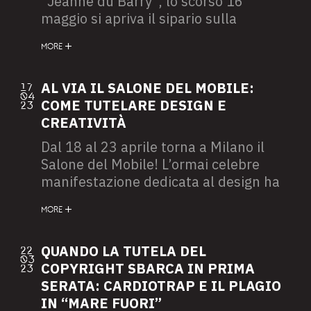
“Jeanne du Barry”, lo scorso 16
maggio si apriva il sipario sulla
settantaseiesima edizione del Festival
MORE
del Cinema di Cannes, dall’altro lato
dell’oceano si è giunti alla seconda
settimana di sciopero per gli aderenti
AL VIA IL SALONE DEL MOBILE:
17
04
alla Writers Guild of America (WGA)
COME TUTELARE DESIGN E
23
ossia il sindacato statunitense degli
CREATIVITÀ
sceneggiatori, e non si può far altro
Dal 18 al 23 aprile torna a Milano il
che chiedersi se e come le istanze dei
Salone del Mobile! L’ormai celebre
creativi potranno trovare spazio anche
manifestazione dedicata al design ha
sul palcoscenico internazionale fornito
già iniziato ad arredare diversi luoghi
dalla Croisette.
MORE
iconici della città con innovative
installazioni, mostre ed eventi di vario
tipo.
QUANDO LA TUTELA DEL
22
03
COPYRIGHT SBARCA IN PRIMA
23
SERATA: CARDIOTRAP E IL PLAGIO
IN “MARE FUORI”