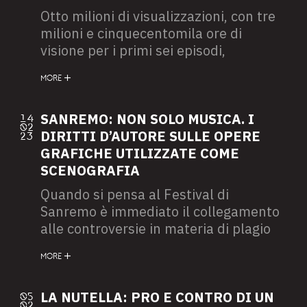
Otto milioni di visualizzazioni, con tre
milioni e cinquecentomila ore di
visione per i primi sei episodi,
aumentati a dodici milioni di
MORE
visualizzazioni con quasi sei milioni di
ore di visione per gli altri sei, con un
totale di centocinque milioni di
SANREMO: NON SOLO MUSICA. I
14
02
visualizzazioni per oltre
DIRITTI D’AUTORE SULLE OPERE
23
quarantacinque milioni di ore di
GRAFICHE UTILIZZATE COME
fruizione online: sono i numeri da
SCENOGRAFIA
capogiro che “Mare Fuori”, serie
Quando si pensa al Festival di
prodotta da Rai Fiction e Picomedia,
Sanremo è immediato il collegamento
ha registrato nel solo mese di febbraio
alle controversie in materia di plagio
a seguito del rilascio su Rai Play della
che coinvolgono le canzoni in gara.
terza stagione. La fiction, partita nel
MORE
Tuttavia, nell’organizzazione di una
2020 in sordina su Rai 2, ha nel tempo
manifestazione culturale e artistica
appassionato soprattutto i
complessa, come quella del Festival di
LA NUTELLA: PRO E CONTRO DI UN
05
02