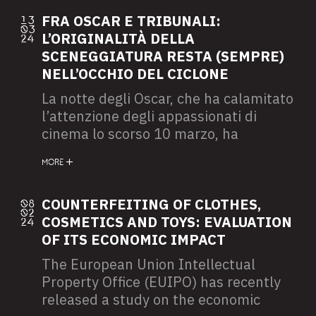
appassionati in un contesto che viene
descritto come “teatro di una
FRA OSCAR E TRIBUNALI:
13
03
narrazione che parte dalla stanza per
L’ORIGINALITÀ DELLA
24
esplorare come cambia il modo di
SCENEGGIATURA RESTA (SEMPRE)
vivere e, di conseguenza, l’abitare e
NELL’OCCHIO DEL CICLONE
l’arredare”. Proprio da alcuni pezzi di
La notte degli Oscar, che ha calamitato
arredamento di cui è proprietario uno
l’attenzione degli appassionati di
dei personaggi più noti della cultura
cinema lo scorso 10 marzo, ha
pop a livello mondiale è emersa, nei
rispettato i pronostici della vigilia. Al di
giorni scorsi, una nuova disputa che
MORE
là dei premi conferiti al miglior film,
permette di accendere i riflettori sulle
alle migliori interpretazioni e al miglior
sfumature spesso nascoste agli occhi
regista, è ormai da tempo indicato
COUNTERFEITING OF CLOTHES,
08
del grande pubblico.
02
come un riconoscimento di grande
COSMETICS AND TOYS: EVALUATION
24
peso quello dedicato alla
OF ITS ECONOMIC IMPACT
sceneggiatura che, come da
The European Union Intellectual
tradizione, si distingue in “original
Property Office (EUIPO) has recently
screenplay” e “adapted screenplay”.
released a study on the economic
Come efficacemente spiegato da