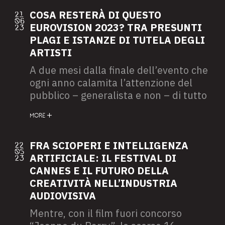
un’emozione, sostituendosi alle parole
sgranati dei fortunati spettatori.
e facilitando l’interazione fra utenti su
COSA RESTERÀ DI QUESTO
21
06
svariate piattaforme.
EUROVISION 2023? TRA PRESUNTI
23
PLAGI E ISTANZE DI TUTELA DEGLI
ARTISTI
A due mesi dalla finale dell’evento che
ogni anno calamita l’attenzione del
pubblico – generalista e non – di tutto
il Vecchio Continente (e, dal 2015,
MORE
anche australiano), tenutosi a
Liverpool, data l’impossibilità di
ospitare la kermesse da parte
FRA SCIOPERI E INTELLIGENZA
22
05
dell’Ucraina, patria dei Kalush
ARTIFICIALE: IL FESTIVAL DI
23
Orchestra, che avevano vinto
CANNES E IL FUTURO DELLA
l’edizione 2022 con la hit “Stefania”,
CREATIVITÀ NELL’INDUSTRIA
quale è l’eredità della
AUDIOVISIVA
sessantasettesima edizione
Mentre, con il film fuori concorso
dell’Eurovision Song Contest?