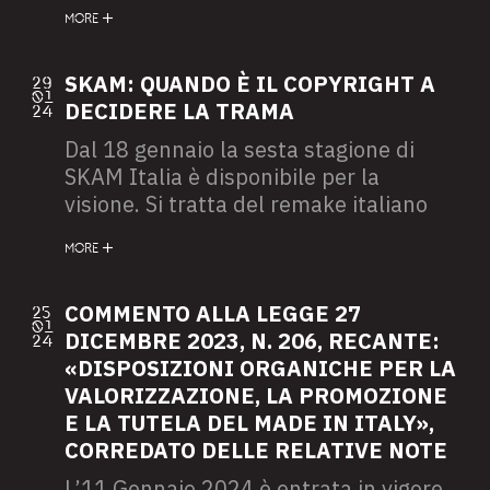
impact of counterfeiting in the
Octavia Spencer, chiamata
MORE
European Union in different sectors:
dall’Academy ad annunciare i vincitori
clothing (including footwear),
di entrambe le categorie insieme a
cosmetics, and toys. Indeed, the
SKAM: QUANDO È IL COPYRIGHT A
29
Melissa McCarthy, entrambi i premi
01
report illustrates the impact of
DECIDERE LA TRAMA
24
sono “tagli diversi della stessa stoffa”.
counterfeiting on the economies of
Dal 18 gennaio la sesta stagione di
European countries and, as a result,
SKAM Italia è disponibile per la
the job losses it generates.
visione. Si tratta del remake italiano
sviluppato da Cross Production in
MORE
collaborazione con TIM Vision sino alla
quarta stagione e in associazione con
Netflix dalla stessa in poi, sulla base
COMMENTO ALLA LEGGE 27
25
01
della serie norvegese prodotta dalla
DICEMBRE 2023, N. 206, RECANTE:
24
rete NRK e scritta da Julie Andem.
«DISPOSIZIONI ORGANICHE PER LA
VALORIZZAZIONE, LA PROMOZIONE
E LA TUTELA DEL MADE IN ITALY»,
CORREDATO DELLE RELATIVE NOTE
L’11 Gennaio 2024 è entrata in vigore