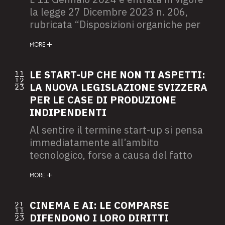
la legge 27 Dicembre 2023 n. 206,
rubricata “Disposizioni organiche per
la valorizzazione, la promozione e la
MORE
tutela del Made in Italy”. Tale testo
normativo pone, quale obiettivo
generale esposto all’Art. 1 del Titolo I,
LE START-UP CHE NON TI ASPETTI:
11
12
quello di valorizzare e promuovere, in
LA NUOVA LEGISLAZIONE SVIZZERA
23
Italia e all’estero, le produzioni di
PER LE CASE DI PRODUZIONE
eccellenza, il patrimonio culturale e le
INDIPENDENTI
radici culturali nazionali.
Al sentire il termine start-up si pensa
immediatamente all’ambito
tecnologico, forse a causa del fatto
che sono proprio le micro-imprese
MORE
operanti in questo specifico settore a
guadagnare gli onori della cronaca.
Tuttavia, la definizione di start-up
CINEMA E AI: LE COMPARSE
21
11
riguarda non l’industria all’interno del
DIFENDONO I LORO DIRITTI
23